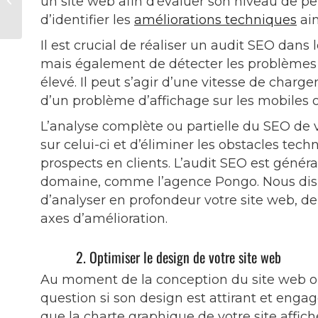
un site web afin d’évaluer son niveau de pe
courants dans les
d’identifier les
améliorations techniques
ain
agences web
Il est crucial de réaliser un audit SEO dan
mais également de détecter les problèmes
élevé. Il peut s’agir d’une vitesse de char
d’un problème d’affichage sur les mobiles o
L’analyse complète ou partielle du SEO de v
sur celui-ci et d’éliminer les obstacles tec
prospects en clients. L’audit SEO est génér
domaine, comme l’agence Pongo. Nous disp
d’analyser en profondeur votre site web, de 
axes d’amélioration.
2. Optimiser le design de votre site web
Au moment de la conception du site web ou
question si son design est attirant et enga
que la charte graphique de votre site affic