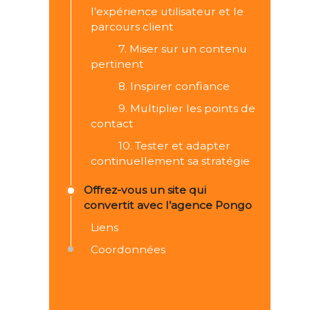
l’expérience utilisateur et le
parcours client
7. Miser sur un contenu
pertinent
8. Inspirer confiance
9. Multiplier les points de
contact
10. Tester et adapter
continuellement sa stratégie
Offrez-vous un site qui
convertit avec l’agence Pongo
Liens
Coordonnées