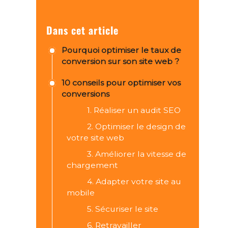
Dans cet article
Pourquoi optimiser le taux de
conversion sur son site web ?
10 conseils pour optimiser vos
conversions
1. Réaliser un audit SEO
2. Optimiser le design de
votre site web
3. Améliorer la vitesse de
chargement
4. Adapter votre site au
mobile
5. Sécuriser le site
6. Retravailler