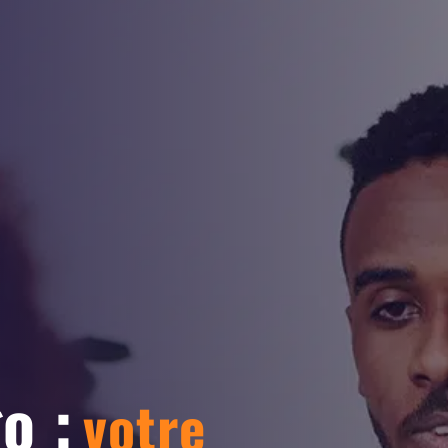
o :
votre