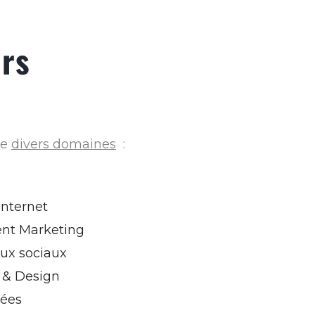
ers
re
divers domaines
:
internet
ent Marketing
aux sociaux
 & Design
nées