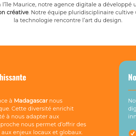
à l’île Maurice, notre agence digitale a développé 
on créative
. Notre équipe pluridisciplinaire cultive
la technologie rencontre l’art du design.
hissante
No
nce à
Madagascar
nous
No
ue. Cette diversité enrichit
di
ité à nous adapter aux
in
proche nous permet d’offrir des
 aux enjeux locaux et globaux.