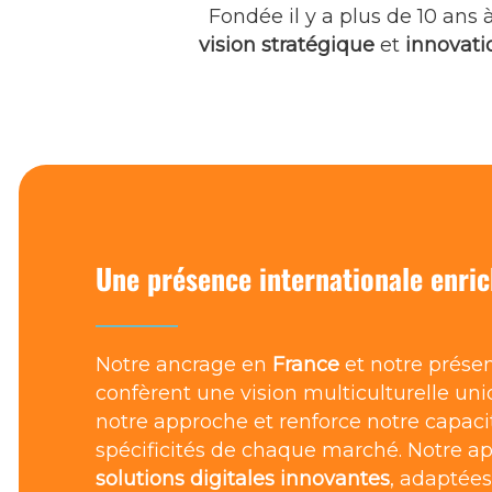
Fondée il y a plus de 10 ans 
vision stratégique
et
innovati
Une présence internationale
enric
Notre ancrage en
France
et notre prése
confèrent une vision multiculturelle uniq
notre approche et renforce notre capac
spécificités de chaque marché. Notre ap
solutions digitales innovantes
, adaptées