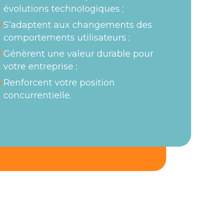
évolutions technologiques ;
S’adaptent aux changements des
comportements utilisateurs ;
Génèrent une valeur durable pour
votre entreprise ;
Renforcent votre position
concurrentielle.