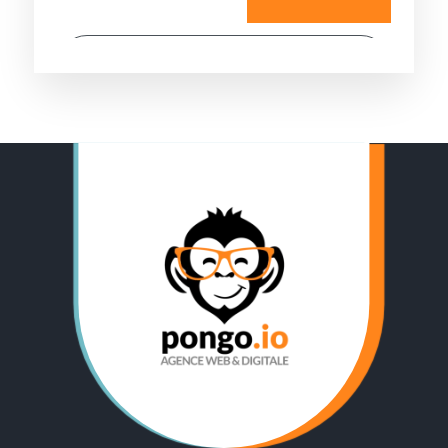
✔ Vous cherchez à :
Créer un site vitrine
J'accepte les conditions d’utilisation
Créer un site e-commerce
des données.
Lire la politique de
confidentialité.
Améliorer votre référencement
Rédiger des contenus (articles, fiches produits,
RETOUR
Animer vos réseaux sociaux
Marketing Digital
Autres