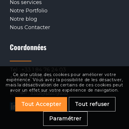
Nos services
Notre Portfolio
Notre blog
Nous Contacter
Coordonnées
Tel : +33 1 84 76 24 03
Ce site utilise des cookies pour améliorer votre
+230 5 423 87 19
expérience. Vous avez la possibilité de les désactiver,
+33 6 51 88 90 69
mais la désactivation de certains de ces cookies peut
avoir un effet sur votre expérience de navigation.
E-mail :
info@pongo.io
Tout Accepter
Tout refuser
.
.
.
.
.
Paramétrer