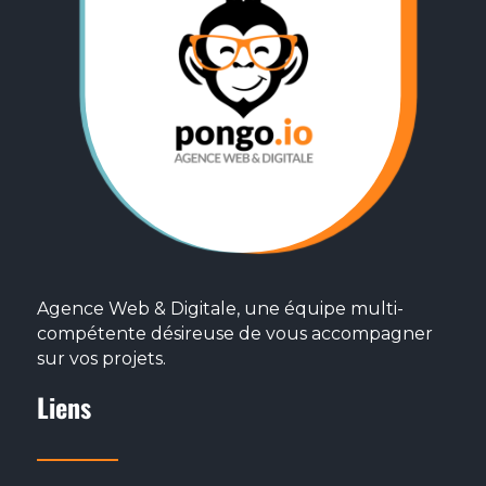
Rédiger des contenus (articles, fiches produits,
RETOUR
Animer vos réseaux sociaux
Marketing Digital
Autres
RETOUR
S
Agence Web & Digitale, une équipe multi-
compétente désireuse de vous accompagner
sur vos projets.
Liens