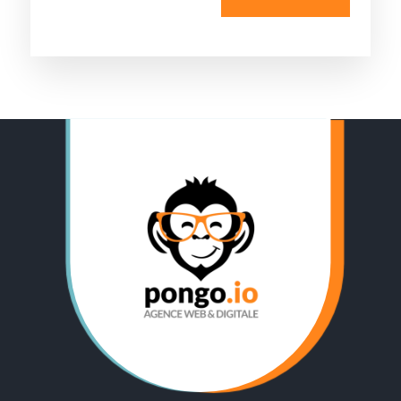
Votre besoin
Package tout-compris : accompagnement
complet
Campagne publicitaire sur Meta
Offre Agence
Autre
J'accepte les conditions d’utilisation
des données.
Lire la politique de
confidentialité.