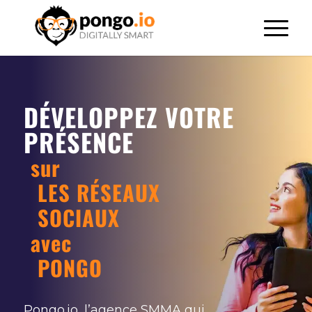
DÉVELOPPEZ VOTRE
PRÉSENCE
sur
LES RÉSEAUX
SOCIAUX
avec
PONGO
Pongo.io, l’agence SMMA qui