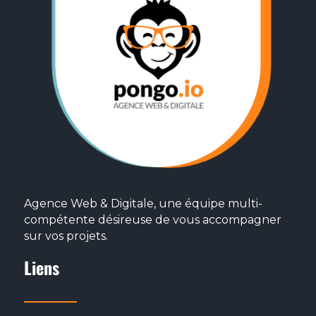
Rédiger des contenus (articles, fiches produits,
RETOUR
Animer vos réseaux sociaux
Marketing Digital
Autres
RETOUR
S
Agence Web & Digitale, une équipe multi-
compétente désireuse de vous accompagner
sur vos projets.
Liens