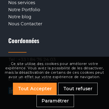
Nos services
Notre Portfolio
Notre blog
Nous Contacter
Coordonnées
Tel : +33 1 84 76 24 03
Ce site utilise des cookies pour améliorer votre
+230 5 423 87 19
expérience. Vous avez la possibilité de les désactiver,
+33 6 51 88 90 69
mais la désactivation de certains de ces cookies peut
avoir un effet sur votre expérience de navigation.
E-mail :
info@pongo.io
Tout Accepter
Tout refuser
.
.
.
.
.
Paramétrer