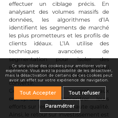
effectuer un ciblage précis. En
analysant des volumes massifs de
données, les algorithmes d’IA
identifient les segments de marché
les plus prometteurs et les profils de
clients idéaux. L’IA utilise des
techniques avancées de
segmentation pour isoler des
Ce site utilise des cookies pour améliorer votre
groupes spécifiques de prospects qui
expérience. Vous avez la possibilité de les désactiver,
sont les plus susceptibles de
mais la désactivation de certains de ces cookies peut
avoir un effet sur votre expérience de navigation.
convertir.
Cette précision permet aux
Tout Accepter
Tout refuser
entreprises de concentrer leurs
efforts sur les leads de haute qualité.
Paramétrer
Ainsi, le retour sur investissement est