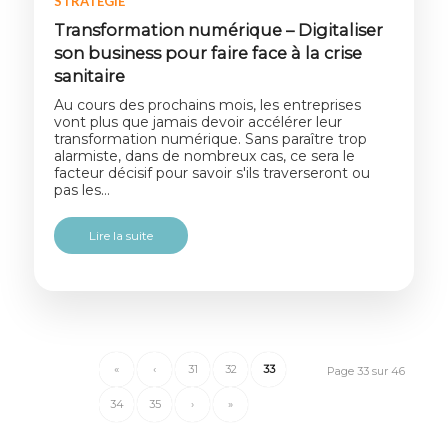
STRATÉGIE
Transformation numérique – Digitaliser
son business pour faire face à la crise
sanitaire
Au cours des prochains mois, les entreprises
vont plus que jamais devoir accélérer leur
transformation numérique. Sans paraître trop
alarmiste, dans de nombreux cas, ce sera le
facteur décisif pour savoir s'ils traverseront ou
pas les…
Lire la suite
«
‹
31
32
33
Page 33 sur 46
34
35
›
»