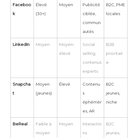
Faceboo
Élevé
Moyen
Publicité
B2C, PME
k
(30+)
ciblée,
locales
commun
autés
LinkedIn
Moyen
Moyen-
Social
B2B
élevé
selling,
prioritair
contenus
e
experts
Snapcha
Moyen
Élevé
Contenu
B2C
t
(jeunes)
s
jeunes,
éphémèr
niche
es, AR
BeReal
Faible à
Moyen
Interactio
B2C
moyen
ns
jeunes,