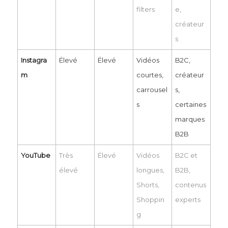
filters
e,
créateur
s
Instagra
Élevé
Élevé
Vidéos
B2C,
m
courtes,
créateur
carrousel
s,
s
certaines
marques
B2B
YouTube
Très
Élevé
Vidéos
B2C et
élevé
longues,
B2B,
Shorts,
contenus
Shoppin
experts
g