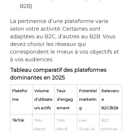
B2B)
La pertinence d’une plateforme varie
selon votre activité. Certaines sont
adaptées au B2C, d’autres au B2B. Vous
devez choisir les réseaux qui
correspondent le mieux à vos objectifs et
à vos audiences.
Tableau comparatif des plateformes
dominantes en 2025
Platefor
Volume
Taux
Potentiel
Relevanc
me
d’utilisate
d’engag
marketin
e
urs actifs
ement
g
B2C/B2B
TikTok
Très
Très
Live,
B2C
élevé
élevé
Shop, AI
prioritair