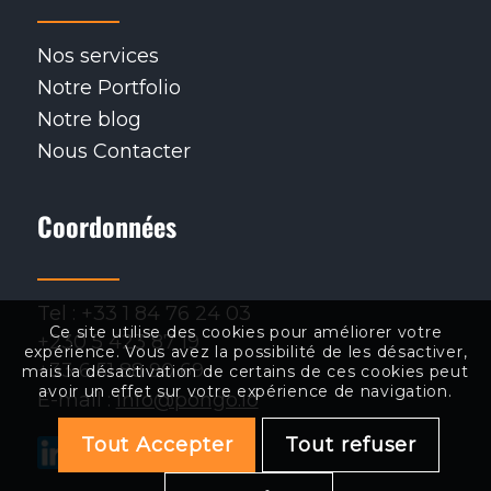
Nos services
Notre Portfolio
Notre blog
Nous Contacter
Coordonnées
Tel : +33 1 84 76 24 03
Ce site utilise des cookies pour améliorer votre
+230 5 423 87 19
expérience. Vous avez la possibilité de les désactiver,
+33 6 51 88 90 69
mais la désactivation de certains de ces cookies peut
avoir un effet sur votre expérience de navigation.
E-mail :
info@pongo.io
Tout Accepter
Tout refuser
.
.
.
.
.