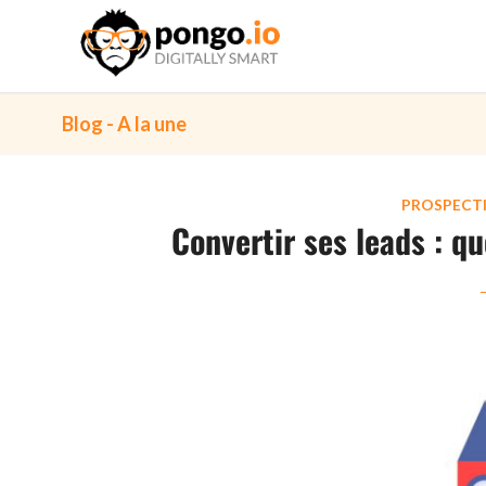
Blog - A la une
dit :
dit :
PROSPECT
Convertir ses leads : q