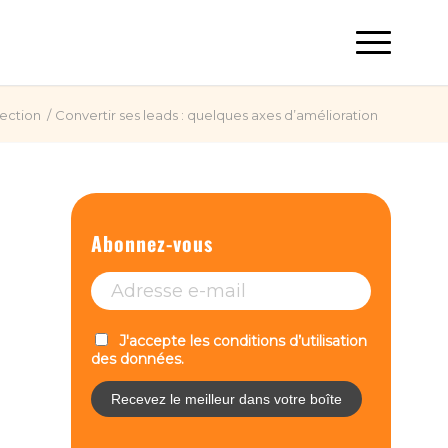
ection
/
Convertir ses leads : quelques axes d’amélioration
Abonnez-vous
J'accepte les conditions d’utilisation
des données.