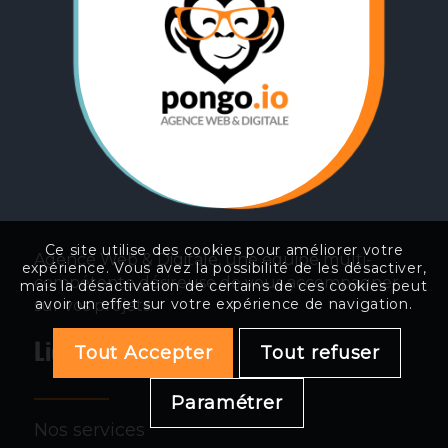
Ce site utilise des cookies pour améliorer votre
Agence Web & Digitale, une équipe multi-
expérience. Vous avez la possibilité de les désactiver,
compétente désireuse de vous accompagner
mais la désactivation de certains de ces cookies peut
avoir un effet sur votre expérience de navigation.
sur vos projets.
Liens
Tout Accepter
Tout refuser
Paramétrer
Nos services